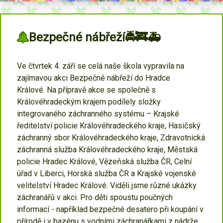
Bezpečné nábřeží🚔🚒🚑
Ve čtvrtek 4. září se celá naše škola vypravila na
zajímavou akci Bezpečné nábřeží do Hradce
Králové. Na přípravě akce se společně s
Královéhradeckým krajem podílely složky
integrovaného záchranného systému – Krajské
ředitelství policie Královéhradeckého kraje, Hasičský
záchranný sbor Královéhradeckého kraje, Zdravotnická
záchranná služba Královéhradeckého kraje, Městská
policie Hradec Králové, Vězeňská služba ČR, Celní
úřad v Liberci, Horská služba ČR a Krajské vojenské
velitelství Hradec Králové. Viděli jsme různé ukázky
záchranářů v akci. Pro děti spoustu poučných
informací - například bezpečné desatero při koupání v
přírodě i v bazénu s vodními záchranářkami z nádrže